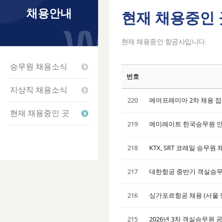
채용안내
현재 채용중인 
Sketchbook5
Sketchbook5
Sketchbook5
Sketchbook5
현재 채용중인 항공사입니다.
승무원 채용소식
번호
지상직 채용소식
220
에어프레미아 2차 채용 접수
현재 채용중인 곳
219
에미레이트 한국승무원 인비
218
KTX, SRT 코레일 승무원
217
대한항공 중반기 객실승무원
216
싱가포르항공 채용 (서울 면
215
2026년 3차 객실승무원 