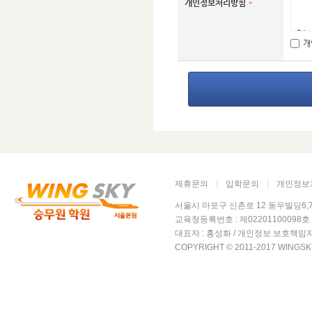
개인정보처리방침
*
윙
개
담
가
나
다
가
제휴문의
입학문의
개인정보
윙
서울시 마포구 신촌로 12 동우빌딩6,7층 윙
을
교육청등록번호 : 제02201100098호 /
대표자 : 홍성화 / 개인정보 보호책임자
- 
COPYRIGHT © 2011-2017 WINGSK
윙
니
-