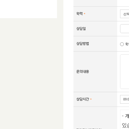
학력
*
상담일
상담방법
학
문의내용
상담시간
*
-
있