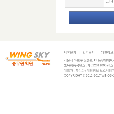
개
담
가
나
다
가
제휴문의
입학문의
개인정보
윙
서울시 마포구 신촌로 12 동우빌딩6,7층 윙
을
교육청등록번호 : 제02201100098호 /
대표자 : 홍성화 / 개인정보 보호책임자
- 
COPYRIGHT © 2011-2017 WINGSK
윙
니
-
성