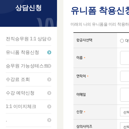
상담신청
유니폼 착용신
미래의 나의 유니폼을 미리 착용하
전직승무원 1:1 상담
항공사선택
대
유니폼 착용신청
이름
*
승무원 가능성테스트
연락처
*
수강료 조회
수강 예약신청
이메일
1:1 이미지체크
신장
*
.
상의사이즈