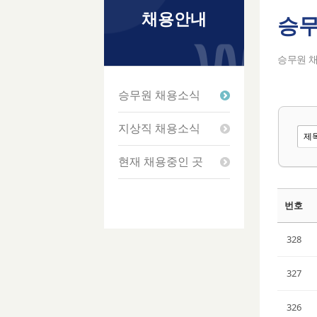
채용안내
승무
Ske
Ske
Ske
Ske
승무원 
승무원 채용소식
지상직 채용소식
현재 채용중인 곳
번호
328
327
326