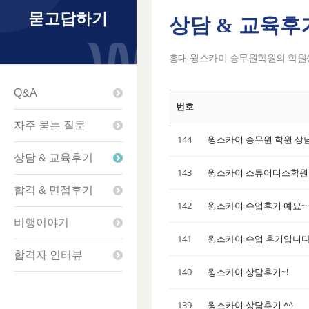
묻고답하기
상담 & 교육후
Sketchbook5
Sketchbook5
Sketchbook5
Sketchbook5
홍대 윙스카이 승무원학원의 학원생
Q&A
번호
자주 묻는 질문
144
윙스카이 승무원 학원 상담
상담 & 교육후기
143
윙스카이 스튜어디스학원
합격 & 면접후기
142
윙스카이 수업후기 예요~
비행이야기
141
윙스카이 수업 후기입니다~
합격자 인터뷰
140
윙스카이 상담후기~!
139
윙스카이 상담후기 ^^