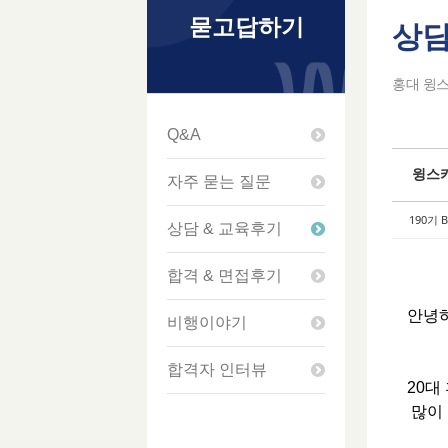
묻고답하기
상담
Ske
Ske
Ske
Ske
홍대 윙스
Q&A
윙스카
자주 묻는 질문
190기 
상담 & 교육후기
합격 & 면접후기
안녕하
비행이야기
합격자 인터뷰
20대
많이 