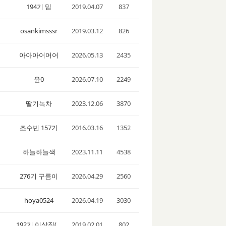
194기 밈
2019.04.07
837
osankimsssr
2019.03.12
826
아아아어어어
2026.05.13
2435
윤0
2026.07.10
2249
딸기녹차
2023.12.06
3870
조수빈 157기
2016.03.16
1352
하늘하늘색
2023.11.11
4538
276기 구름이
2026.04.29
2560
hoya0524
2026.04.19
3030
192기 이상직(jigi****) [출처] 윙스카이 승무원학원 상담후기 (승무원합격★스튜어디스&지상직대한항공/아시아나항공사학원과외) | 작성자
2019.02.01
802