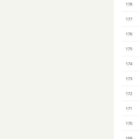
178
177
176
175
174
173
172
171
170
169