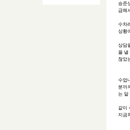
승준생
급해서
수차례
상황
상담을
을 낼
찮았는
수업
분까지
는 알
같이 
지금처