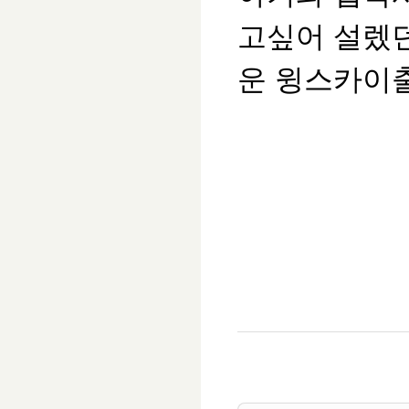
고싶어 설렜
운 윙스카이