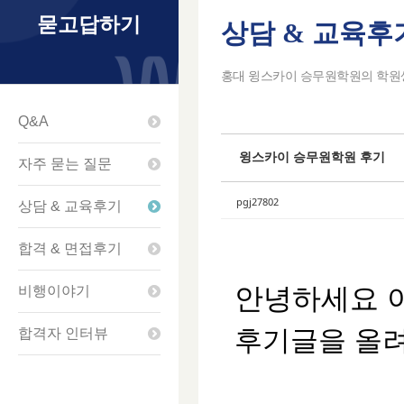
묻고답하기
상담 & 교육후
Sketchbook5
Sketchbook5
Sketchbook5
Sketchbook5
홍대 윙스카이 승무원학원의 학원생
Q&A
윙스카이 승무원학원 후기
자주 묻는 질문
pgj27802
상담 & 교육후기
합격 & 면접후기
안녕하세요 이
비행이야기
후기글을 올
합격자 인터뷰