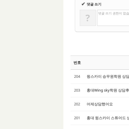
✔
댓글 쓰기
댓글 쓰기 권한이 없
?
번호
204
윙스카이 승무원학원 상담
203
홍대Wing sky학원 상담
202
어제상담했어요
201
홍대 윙스카이 스튜어드 