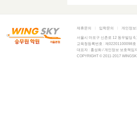
3. 개인정보의 보
회사는 개인정보 
제휴문의
입학문의
개인정보
따라 해당 정보를
서울시 마포구 신촌로 12 동우빌딩 6,7층 윙
교육청등록번호 : 제02201100098호 /
대표자 : 홍성화 / 개인정보 보호책임자
4. 개인정보의 파
COPYRIGHT © 2011-2017 WINGSK
회사는 원칙적으로
지체없이 파기합니
ο 파기절차
회원님이 회원가입 
파일로 옮겨져 (종
내부 방침 및 기타
참조) 일정 기간 
별도 DB로 옮겨