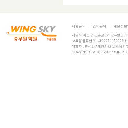
3. 개인정보의 보
회사는 개인정보 
제휴문의
입학문의
개인정보
따라 해당 정보를
서울시 마포구 신촌로 12 동우빌딩 6,7층 윙
교육청등록번호 : 제02201100098호 /
대표자 : 홍성화 / 개인정보 보호책임자
4. 개인정보의 파
COPYRIGHT © 2011-2017 WINGSK
회사는 원칙적으로
지체없이 파기합니
ο 파기절차
회원님이 회원가입 
파일로 옮겨져 (종
내부 방침 및 기타
참조) 일정 기간 
별도 DB로 옮겨