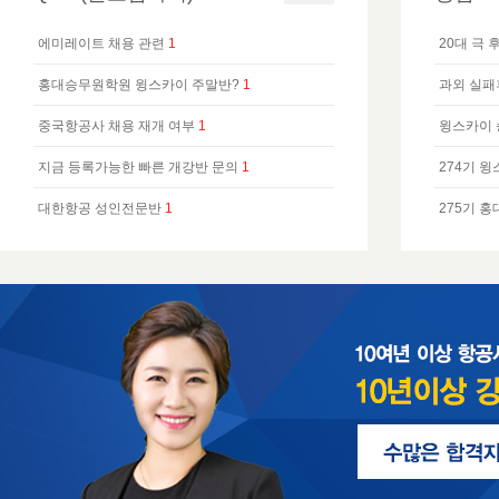
에미레이트 채용 관련
1
20대 극 
홍대승무원학원 윙스카이 주말반?
1
과외 실패
중국항공사 채용 재개 여부
1
윙스카이 
지금 등록가능한 빠른 개강반 문의
1
274기 
대한항공 성인전문반
1
275기 