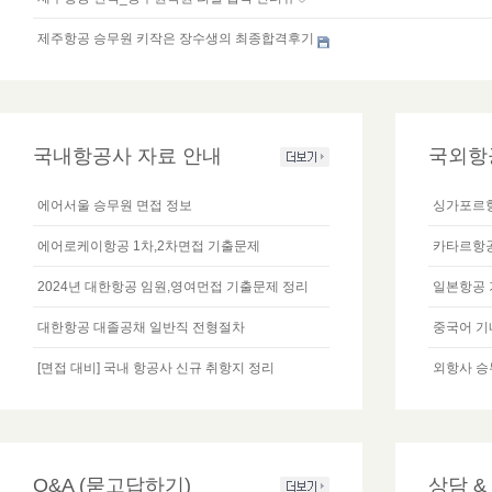
제주항공 승무원 키작은 장수생의 최종합격후기
국내항공사 자료 안내
국외항
에어서울 승무원 면접 정보
싱가포르항
에어로케이항공 1차,2차면접 기출문제
카타르항공 
2024년 대한항공 임원,영여먼접 기출문제 정리
일본항공
대한항공 대졸공채 일반직 전형절차
중국어 
[면접 대비] 국내 항공사 신규 취항지 정리
외항사 승
Q&A (묻고답하기)
상담 &