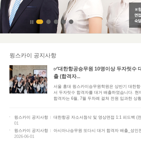
윙스카이 공지사항
✅대한항공승무원 10명이상 두자릿수 
출 (합격자...
서울 홍대 윙스카이승무원학원은 상반기 대한항
서 두자릿수 합격자를 대거 배출하였습니다. 현
합격자는 6월, 7월 두차례 걸쳐 전원 입과한 상황
윙스카이 공지사항
대한항공 자소서첨삭 및 영상면접 1:1 피드백 (
01
윙스카이 공지사항
아시아나승무원 또다시 대거 합격자 배출_성
현재 채용중인 곳
에어프레미아 
2026-06-01