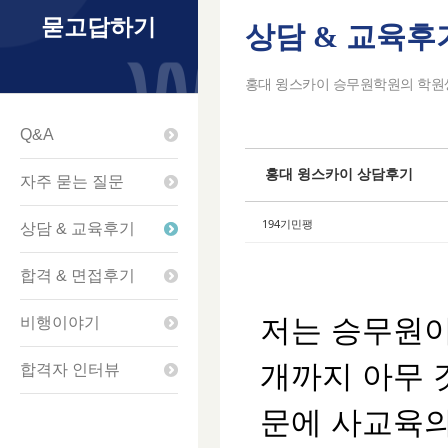
묻고답하기
상담 & 교육후
Sketchbook5
Sketchbook5
Sketchbook5
Sketchbook5
홍대 윙스카이 승무원학원의 학원생
Q&A
홍대 윙스카이 상담후기
자주 묻는 질문
194기민팽
상담 & 교육후기
합격 & 면접후기
저는 승무원이
비행이야기
개까지 아무 
합격자 인터뷰
문에 사교육의