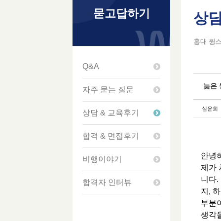
묻고답하기
상담
Ske
Ske
Ske
Ske
홍대 윙스
Q&A
늦은 
자주 묻는 질문
심윤희
상담 & 교육후기
합격 & 면접후기
안녕하
비행이야기
제가 
니다.
합격자 인터뷰
지, 
부분이
생각을