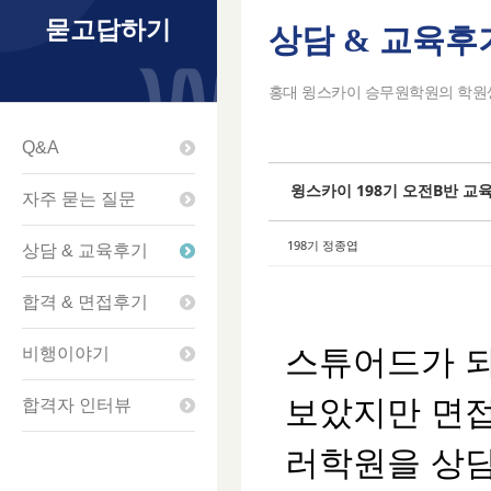
묻고답하기
상담 & 교육후
Sketchbook5
Sketchbook5
Sketchbook5
Sketchbook5
홍대 윙스카이 승무원학원의 학원생
Q&A
윙스카이 198기 오전B반 교
자주 묻는 질문
198기 정종엽
상담 & 교육후기
합격 & 면접후기
스튜어드가 되
비행이야기
보았지만 면
합격자 인터뷰
러학원을 상