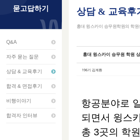
묻고답하기
상담 & 교육후
Sketchbook5
Sketchbook5
Sketchbook5
Sketchbook5
홍대 윙스카이 승무원학원의 학원생
Q&A
홍대 윙스카이 승무원 학원 
자주 묻는 질문
196기 김계환
상담 & 교육후기
합격 & 면접후기
항공분야로 일
비행이야기
되면서 윙스카
합격자 인터뷰
총 3곳의 학