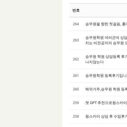
번호
264
승무원을 향한 첫걸음, 홍
승무원학원 여러군데 상담
263
치는 비전공자의 승무원 
승무원 학원 상담등록 후기
262
나지않는다
261
승무원학원 등록후기입니
260
해외거주,승무원 학원 등
259
챗 GPT 추천으로윙스카이
258
윙스카이 상담 후 수업후