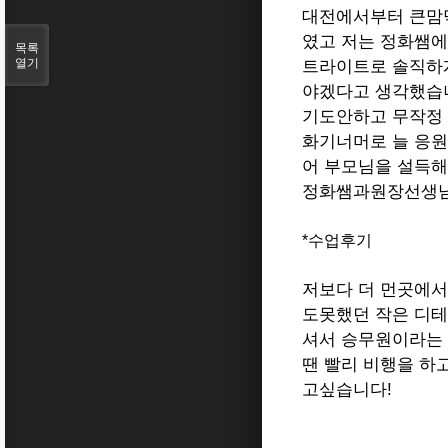
대전에서부터 큰맘
였고 저는 정화쌤에
목록
열기
트라이트로 솔직하게
야겠다고 생각했습니
기도안하고 무작정
화기너머로 늘 응
어 부모님을 설득해
정화쌤과원장선생님
*수업후기
저보다 더 먼곳에서
도못했던 작은 디테
셔서 승무원이라는
땐 빨리 비행을 하
고싶습니다!