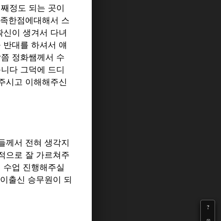
째정도 되는 곳이
족한점에대해서 스
확신이 생겨서 다녀
 반대를 하셔서 얘
쯤 정화쌤께서 수
니다 그덕에 드디
 주시고 이해해주신
들께서 전혀 생각지
적으로 잘 가르쳐주
 수업 진행해주실
카이출신 승무원이 되
?