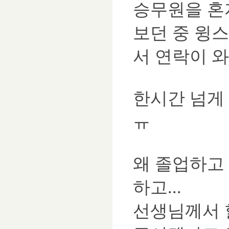
승무원을
혼
보던
중
윙스
서
연락이
와
한시간
넘게
ㅠ
왜
졸업하고
하고
...
선생님께서