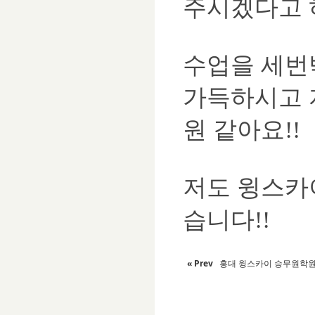
주시겠다고
수업을
세번
가득하시고
원
같아요
!!
저도
윙스카
습니다
!!
« Prev
홍대 윙스카이 승무원학