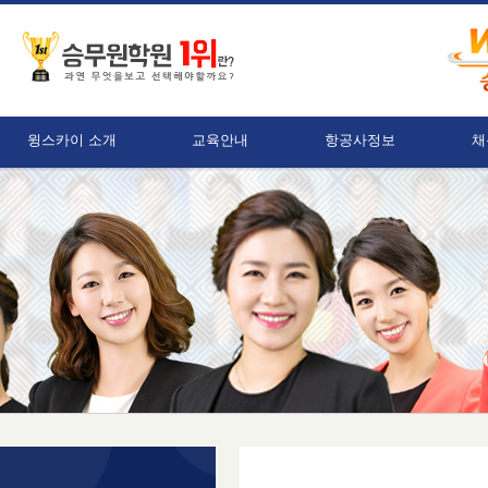
윙스카이 소개
교육안내
항공사정보
채