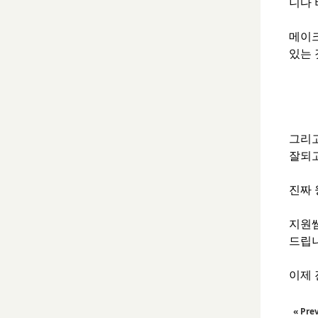
니다 
메이크
있는 
그리고
잘되고
진짜 
지원쌤
드립
이제 
« Pre