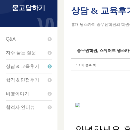
묻고답하기
상담 & 교육후
Sketchbook5
Sketchbook5
Sketchbook5
Sketchbook5
홍대 윙스카이 승무원학원의 학원생
Q&A
승무원학원, 스튜어드 윙스카이
자주 묻는 질문
190기 승주 백
상담 & 교육후기
합격 & 면접후기
비행이야기
합격자 인터뷰
안녕하세요 홍