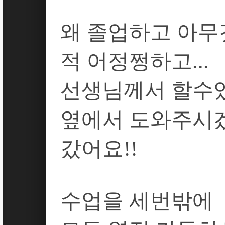
왜
졸업하고
아무
적
어정쩡하고
...
선생님께서
할수
옆에서
도와주시
갔어요
!!
수업을
세번밖에