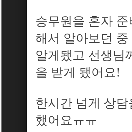
승무원을
혼자
준
해서
알아보던
중
알게됐고
선생님
을
받게
됐어요
!
한시간
넘게
상담
했어요ㅠㅠ