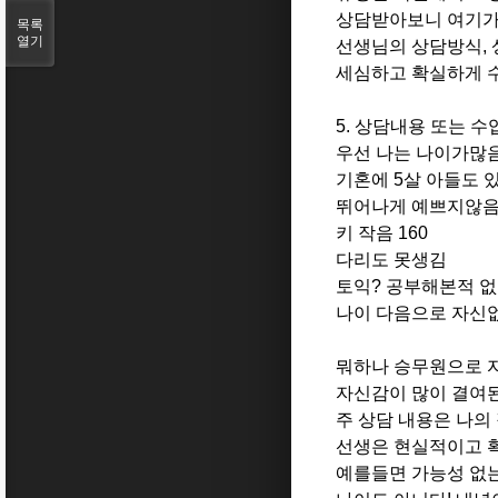
상담받아보니 여기가
목록
열기
선생님의 상담방식,
세심하고 확실하게 
5. 상담내용 또는 
우선 나는 나이가많음.
기혼에 5살 아들도 
뛰어나게 예쁘지않
키 작음 160
다리도 못생김
토익? 공부해본적 
나이 다음으로 자신없
뭐하나 승무원으로 
자신감이 많이 결여된
주 상담 내용은 나의
선생은 현실적이고 
예를들면 가능성 없