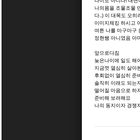
나이도 아니다! 내년
나의몸을 조물조물 
다..) 이 대목도 오
이미지체킹 하시고 
여튼 나를 마구마구 
정현쌤 아니였음 아마
앞으로다짐
늦은나이에 일도 해
지금껏 열심히 살아
후회없이 열심히 준
솔직히 이래도 되는
떨어질 마음으로 하지
준비해 보려해요
나의 동지이자 경쟁자