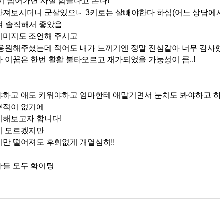
이 넘어가면 사실 힘들다고 본다!
만져보시더니 군살있으니 3키로는 살빼야한다 하심(어느 상담에
히려 솔직해서 좋았음
이미지도 조언해 주시고
응원해주셨는데 적어도 내가 느끼기엔 정말 진심같아 너무 감사했
 이꿈은 한번 활활 불타오르고 재가되었을 가눙성이 큼..!
야하고 애도 키워야하고 엄마한테 애맡기면서 눈치도 봐야하고 
본적이 없기에
비해보고자 합니다!
지 모르겠지만
만 떨어져도 후회없게 개열심히!!
들 모두 화이팅!