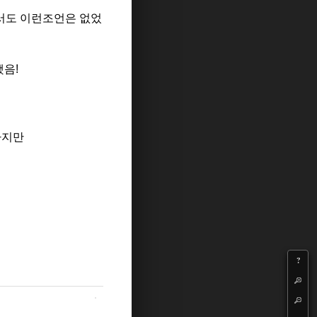
서도 이런조언은 없었
음!
하지만
?