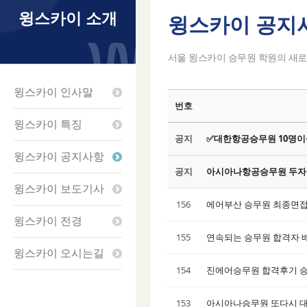
윙스카이 소개
윙스카이 공지
Sketchbook5
Sketchbook5
Sketchbook5
Sketchbook5
서울 윙스카이 승무원 학원의 새로
윙스카이 인사말
번호
윙스카이 특징
공지
✅대한항공승무원 10명이
윙스카이 공지사항
공지
아시아나항공승무원 두자릿
윙스카이 보도기사
156
에어부산 승무원 최종면
윙스카이 전경
155
연속되는 승무원 합격자 배
윙스카이 오시는길
154
진에어승무원 합격후기 
153
아시아나승무원 또다시 