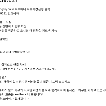
일~11월 9일까지
gsky.co.kr
우측배너 무료특강신청 클릭
35-0111 전화예약
수험표 지참
을 간단히 기입후 지참
복장을 착용하고 오시면 더 정확한 피드백 가능
무원학원
 짧고 굵게 준비해야한다!
 합격으로 만들 차례!
? 잘못된준비? 이미지? 멘토부재? 면접자세?
백 받기
진 경험이 있는 장수생 여러분들께 집중 피드백 프로젝트
수차례 탈락 사유가 있었던 지원자를 다수 합격자로 배출시킨 노하우를 가지고 있습니
 고충을 feedback 해 드립니다!
 윙스카이가 앞서갑니다!