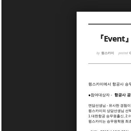
Sketchbook
Sketchbook
『Even
by
윙스카이
posted
O
Sketchbook
Sketchbook
윙스카이에서 항공사 승
●참여대상자 -
항공사 공
면담선생님 - 유사한 경험
윙스카이의 상담선생님 선택
1.대한항공 승무원출신, 2
윙스카이는 승무원학원 최초