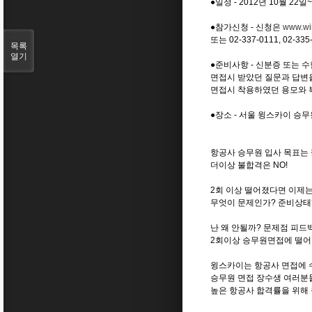
●일정 - 2012년 10월 22
●참가신청 - 신청은
www.win
또는 02-337-0111, 02-3
목록
열기
●준비사항 - 신분증 또는 
면접시 받았던 질문과 답변
면접시 착용하였던 용모와 
●장소 - 서울 윙스카이 승
항공사 승무원 입사 목표는
더이상 불합격은 NO!
2회 이상 떨어졌다면 이제는
무엇이 문제인가? 준비상태
난 왜 안될까? 문제점 피드
2회이상 승무원면접에 떨어
윙스카이는 항공사 면접에 
승무원 면접 장수생 여러분들의
높은 항공사 합격률을 위해